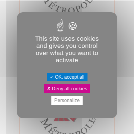
23.04.2026
Conseil d'Amiens Métropole du 23
avril 2026
This site uses cookies
Jeudi 23 avril 2026, 18h00, salle des
and gives you control
assemblées, se tiendra le prochain
over what you want to
conseil d’Amiens Métropole. A suiv...
activate
Conseil métropolitain
OK, accept all
Deny all cookies
Personalize