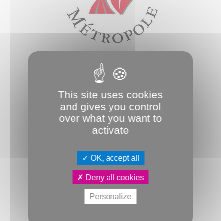
14.11.2024
Conseil d'Amiens Métropole du 14
novembre 2024
Jeudi 14 novembre 2024, 18h00, salle
This site uses cookies
des assemblées, se tiendra le
and gives you control
prochain conseil d’Amiens Métropole.
over what you want to
A s...
activate
Conseil métropolitain
OK, accept all
Deny all cookies
Personalize