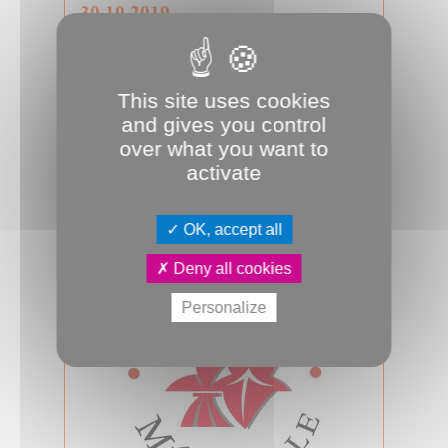
30.10.2019
L'Extra-Bal des Crapauds Sonneurs
remplace le spectacle Forêt
d'Elean...
This site uses cookies
L'Extra-Bal est le nouveau spectacle
de l'Espace culturel Picasso qui
and gives you control
remplace Forêt d'Eleanor Shine.
over what you want to
...
activate
Culture & Patrimoine
TRAIT D'UNION, Longueau
Spectacle
OK, accept all
Culture & Patrimoine 2014-2020
Deny all cookies
Personalize