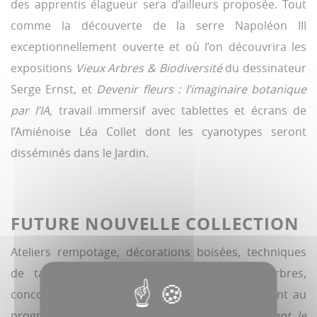
des apprentis élagueur sera d’ailleurs proposée. Tout
comme la découverte de la serre Napoléon III
exceptionnellement ouverte et où l’on découvrira les
expositions
Vieux Arbres & Biodiversité
du dessinateur
Serge Ernst, et
Devenir fleurs : l’imaginaire botanique
par l’IA,
travail immersif avec tablettes et écrans de
l’Amiénoise Léa Collet dont les cyanotypes seront
disséminés dans le Jardin.
FUTURE NOUVELLE COLLECTION
Ateliers rempotage, décorations boisées, techniques
de tailles et bonsaï, reconnaissance des arbres,
concours photo et visites guidées sont également au
programme. «
Cette journée met aussi en avant le