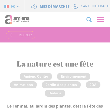
Cookies management panel
MES DÉMARCHES
CARTE INTERACTI
FR
RETOUR
La nature est une fête
Amiens Centre
Environnement
Animations
Jardin des plantes
JDA
Réderie
Le 1er mai, au Jardin des plantes, c’est la Fête des