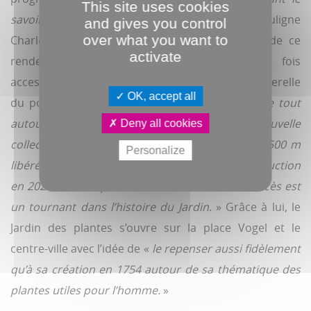
This site uses cookies
savoir-faire des agents des espaces verts
», souligne
and gives you control
over what you want to
Charles Saint-Solieux, botaniste aux manettes de ce
activate
rendez-vous qui sera pour la première fois
accessible
via
la rue des Déportés depuis la passerelle
OK, accept all
du pont Bailey.
« De la décoration sera installée tout
autour afin d’initier la nouvelle
Deny all cookies
collection
progressivement aménagée sur les 3 500 m
Personalize
libérés par la délocalisation des serres de production
en 2021 dans le quartier Marivaux. Ce nouvel accès est
un tournant dans l’histoire du Jardin
. » Grâce à lui, le
Jardin des plantes s’ouvre sur la place Vogel et le
centre-ville avec l’idée de «
le repenser aussi fidèlement
qu’à sa création en 1754 autour de sa thématique des
plantes utiles pour l’homme.
»