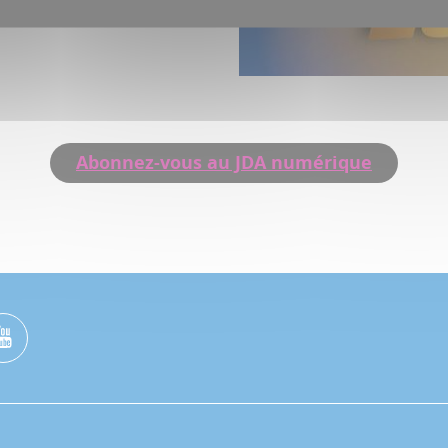
ôtel de ville.
Abonnez-vous au JDA numérique