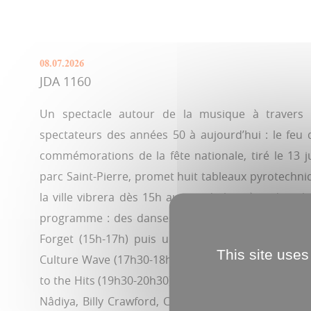
08.07.2026
JDA 1160
Un spectacle autour de la musique à travers
spectateurs des années 50 à aujourd’hui : le feu d’
commémorations de la fête nationale, tiré le 13 ju
parc Saint-Pierre, promet huit tableaux pyrotechni
la ville vibrera dès 15h autour de la scène dans la 
programme : des danses musettes orchestrées pa
Forget (15h-17h) puis une plongée dans la new 
This site uses
Culture Wave (17h30-18h30). Le meilleur des année
to the Hits (19h30-20h30) avant un final incarné par
Nâdiya, Billy Crawford, Colonel Reyel et Allan Théo 