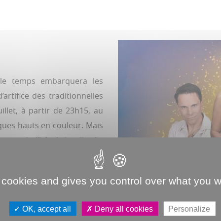
 le temps embarquera les
artifice des traditionnelles
illet, à partir de 23h15, au
ques hauts en couleur. Mais
cour de l’hôtel de ville. Au
r Jérôme Richard et Cédric
wave avec les Amiénois de
 cookies and gives you control over what you w
s 2000 sera repris par Back
 les stars de ces décennies :
OK, accept all
Deny all cookies
Personalize
(21h-22h30). Le 14, à 9h, la