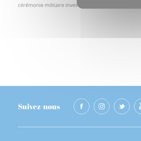
cérémonie militaire investira à son tour la cour de l’h
Suivez-nous