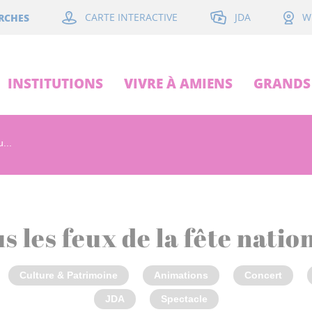
JDA
RCHES
CARTE INTERACTIVE
W
INSTITUTIONS
VIVRE À AMIENS
GRANDS 
...
s les feux de la fête natio
Culture & Patrimoine
Animations
Concert
JDA
Spectacle