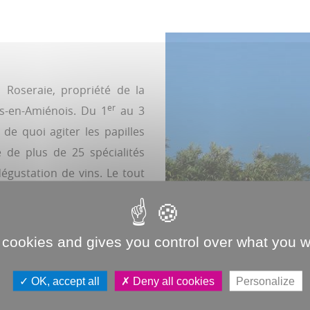
 Roseraie, propriété de la
er
ins-en-Amiénois. Du 1
au 3
 de quoi agiter les papilles
 de plus de 25 spécialités
égustation de vins. Le tout
 cookies and gives you control over what you w
N-AMIÉNOIS
OK, accept all
Deny all cookies
Personalize