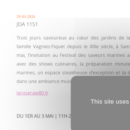
29.04.2026
JDA 1151
Trois jours savoureux au cœur des jardins de la
famille Vagniez-Fiquet depuis le XIXe siècle, à Sa
mai, l’invitation au Festival des saveurs marines a
avec des shows culinaires, la préparation minute
marines, un espace steakhouse d’exception et la d
dans une ambiance musicale adaptée.
laroseraie80.fr
This site uses
DU 1ER AU 3 MAI | 11H-22H :
LA ROSERAIE, SAINS-E