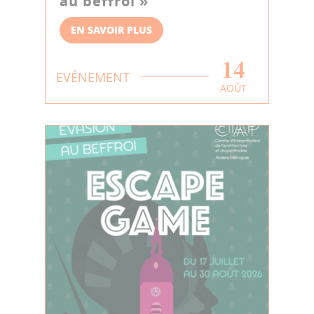
au beffroi »
EN SAVOIR PLUS
14
EVÉNEMENT
AOÛT