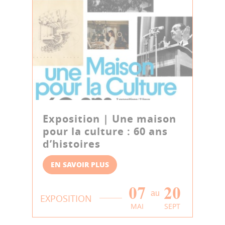
Exposition | Une maison
pour la culture : 60 ans
d’histoires
EN SAVOIR PLUS
07
20
au
EXPOSITION
MAI
SEPT