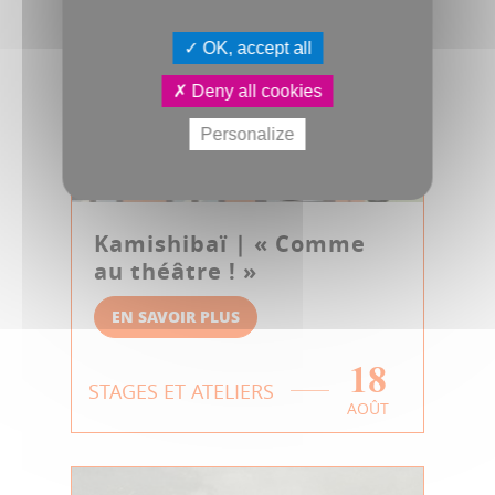
OK, accept all
Deny all cookies
Personalize
Kamishibaï | « Comme
au théâtre ! »
EN SAVOIR PLUS
18
STAGES ET ATELIERS
AOÛT