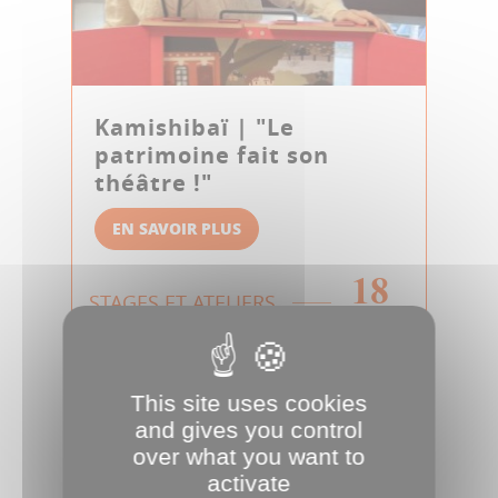
Kamishibaï | "Le
patrimoine fait son
théâtre !"
EN SAVOIR PLUS
18
STAGES ET ATELIERS
AOÛT
This site uses cookies
and gives you control
over what you want to
activate