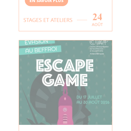
EN SAVOIR PLUS
24
STAGES ET ATELIERS
AOÛT