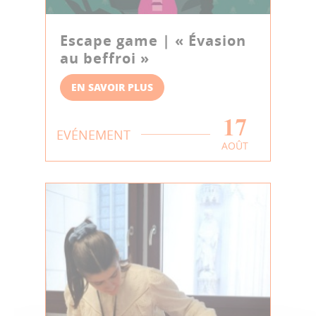
Escape game | « Évasion
au beffroi »
EN SAVOIR PLUS
17
EVÉNEMENT
AOÛT