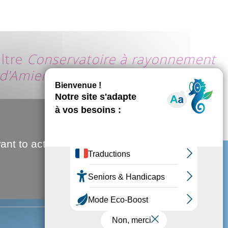
ltre
Conservatoire à rayonnement
 d'Amiens
ant to activate