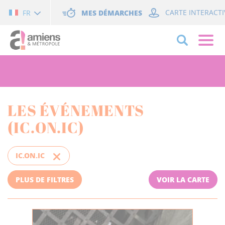
Cookies management panel
MES DÉMARCHES
CARTE INTERACTI
FR
LES ÉVÉNEMENTS
(IC.ON.IC)
IC.ON.IC
PLUS DE FILTRES
VOIR LA CARTE