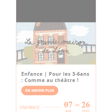
Enfance | Pour les 3-6ans
: Comme au théâtre !
EN SAVOIR PLUS
07
26
au
ENFANCE
AVR
SEPT