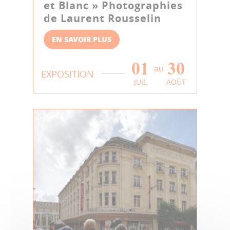
et Blanc » Photographies
de Laurent Rousselin
EN SAVOIR PLUS
01
30
au
EXPOSITION
JUIL
AOÛT