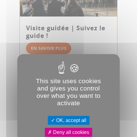
Visite guidée | Suivez le
guide !
EN SAVOIR PLUS
16
VISITE
AOÛT
This site uses cookies
and gives you control
over what you want to
activate
OK, accept all
Deny all cookies