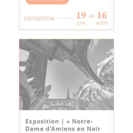
19
16
au
EXPOSITION
JUIN
AOÛT
Exposition | « Notre-
Dame d’Amiens en Noir