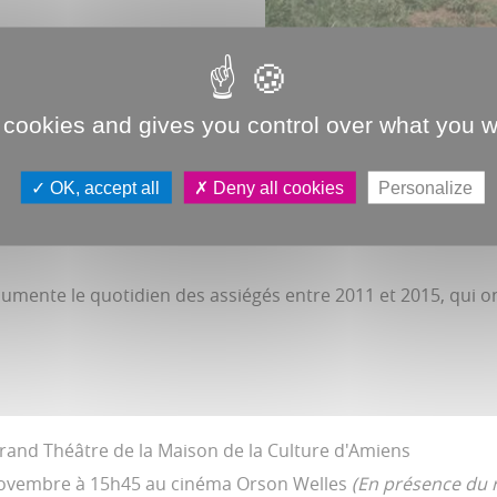
 cookies and gives you control over what you w
plus grand camp de réfugiés palestiniens au monde de 1957 à
OK, accept all
Deny all cookies
Personalize
achar Al-Assad voit Yarmouk comme un refuge de rebelles et 
umente le quotidien des assiégés entre 2011 et 2015, qui ont
rand Théâtre de la Maison de la Culture d'Amiens
novembre à 15h45 au cinéma Orson Welles
(En présence du r