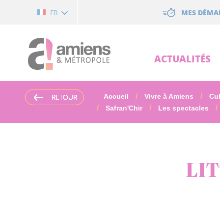
Cookies management panel
MES DÉMA
FR
ACTUALITÉS
RETOUR
RETOUR
RETOUR
RETOUR
RETOUR
RETOUR
RETOUR
Accueil
Vivre à Amiens
Cul
Safran'Chir
Les spectacles
LI