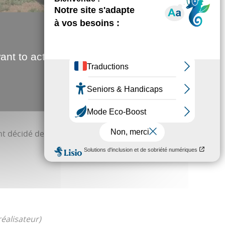
ant to activate
 2018.
un noyau de résistance. Il encercle le quartier et
 décidé de faire face à cet enfer en recourant à la
éalisateur)