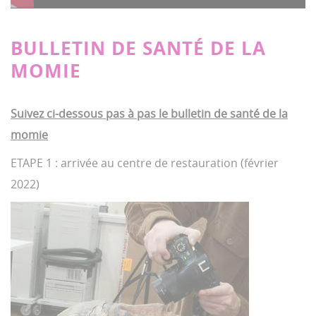
P
T
T
e
r
l
o
o
r
k
a
g
g
e
y
g
g
n
BULLETIN DE SANTÉ DE LA
l
l
t
e
e
t
MOMIE
i
M
F
m
u
u
e
t
l
e
l
Suivez ci-dessous pas à pas le bulletin de santé de la
s
c
momie
r
e
e
ETAPE 1 : arrivée au centre de restauration (février
n
2022)