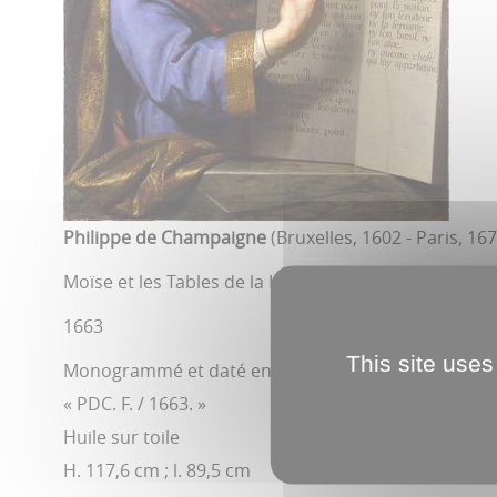
Philippe de Champaigne
(Bruxelles, 1602 - Paris, 167
Moïse et les Tables de la Loi
1663
This site uses
Monogrammé et daté en bas à gauche
« PDC. F. / 1663. »
Huile sur toile
H. 117,6 cm ; l. 89,5 cm