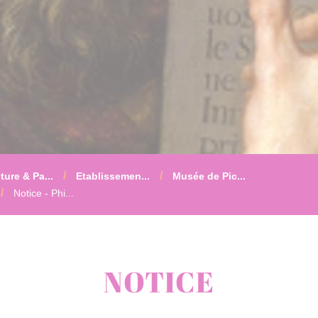
ture & Pa...
Etablissemen...
Musée de Pic...
Notice - Phi...
NOTICE