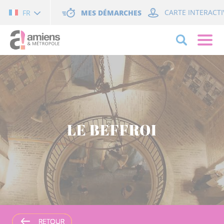
Cookies management panel
MES DÉMARCHES
CARTE INTERACTI
FR
LE BEFFROI
RETOUR
RETOUR
RETOUR