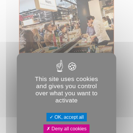
29.01.2025
Halle aux frais cherche
commerçants
This site uses cookies
and gives you control
Désignée par la Ville d’Amiens pour
l’animation, la promotion et la gestion
over what you want to
de la Halle au frais en cours d...
activate
Développement économique
Commerce
JDA
OK, accept all
Deny all cookies