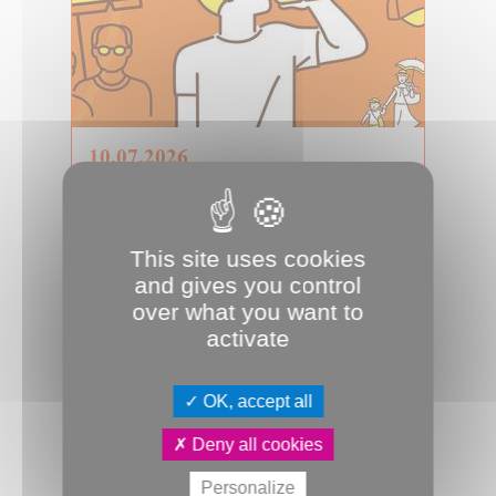
10.07.2026
Fortes chaleurs : la Ville d'Amiens
pleinement mobilisée pour
protége...
Alors que les températures estivales
This site uses cookies
s'installent, la Ville d'Amiens est
and gives you control
pleinement mobilisée pour
over what you want to
permettr...
activate
Sécurité & Prévention
Plan canicule
OK, accept all
Deny all cookies
Personalize