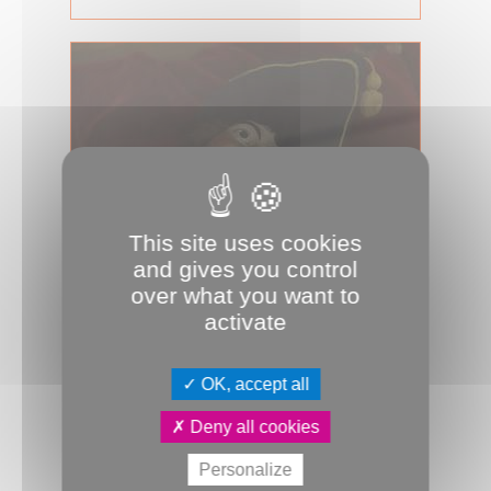
This site uses cookies
and gives you control
23.05.2023
over what you want to
Les polichinelles sortent du placard
activate
Pour les 90 ans de Chés Cabotans, le
Théâtre d’animation picard expose
OK, accept all
jusqu’au 12 juin des marionnettes is...
Deny all cookies
Culture & Patrimoine
les plus du JDA
Marionnettes
Personalize