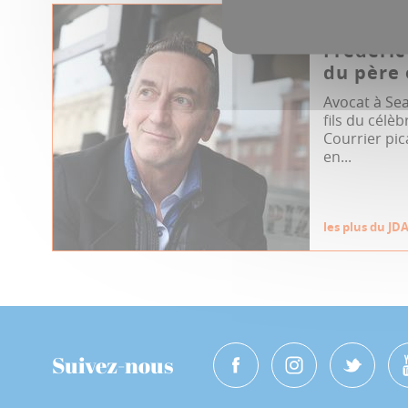
04.04.2023
Frédéri
du père 
Avocat à Sea
fils du célè
Courrier pi
en...
les plus du JD
Suivez-nous