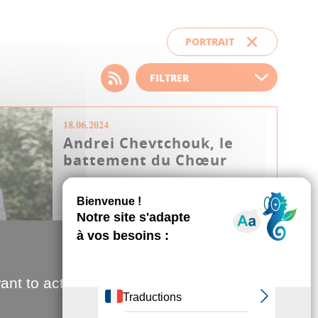
PORTRAIT
Choisissez votre filtre
d'actualité
18.06.2024
Andrei Chevtchouk, le
battement du Chœur
Avant son concert du 22 juin,
rencontre avec Andrei Chevtchouk,
l'énergique chef du Choeur
Crescendo Dièse.
Culture & Patrimoine
Concert
ant to activate
les plus du JDA
Musique
Pédagogie