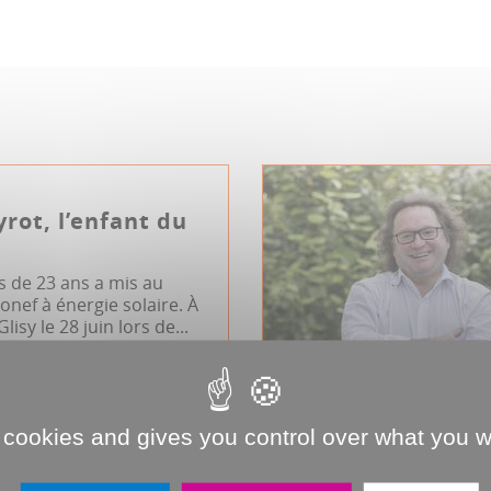
rot, l’enfant du
s de 23 ans a mis au
onef à énergie solaire. À
lisy le 28 juin lors de...
nt
Innovation
JDA
 cookies and gives you control over what you w