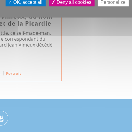
OK, accept all
Deny all cookies
Personalize
c Vimeux, au nom
et de la Picardie
ttle, ce self-made-man,
bre correspondant du
card Jean Vimeux décédé
A
Portrait