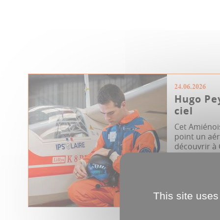
24.06.2026
Hugo Pey
ciel
Cet Amiénoi
point un aér
découvrir à G
Environneme
This site uses
Portrait