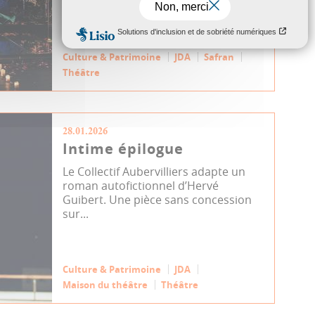
avec en miroir celle de l’avoca...
Culture & Patrimoine
JDA
Safran
Théâtre
28.01.2026
Intime épilogue
Le Collectif Aubervilliers adapte un
roman autofictionnel d’Hervé
Guibert. Une pièce sans concession
sur...
Culture & Patrimoine
JDA
Maison du théâtre
Théâtre