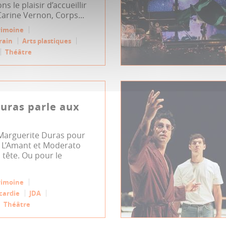
ns le plaisir d’accueillir
 Carine Vernon, Corps...
rimoine
rain
Arts plastiques
Théâtre
uras parle aux
 Marguerite Duras pour
 L’Amant et Moderato
 tête. Ou pour le
rimoine
cardie
JDA
Théâtre