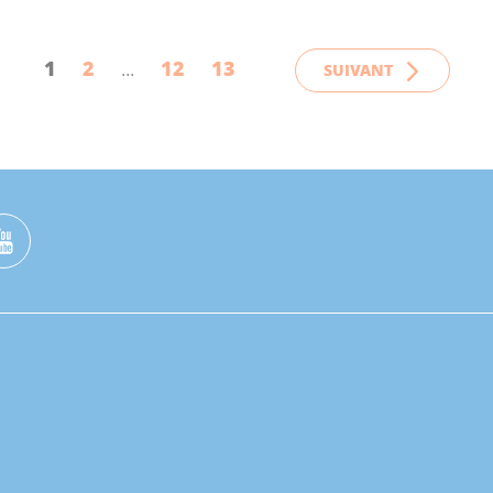
1
2
12
13
SUIVANT
...