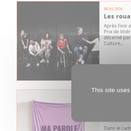
08.04.2026
Les roua
Après Finir
Prix de litt
décerné par 
Culture...
Culture & Pat
Théâtre
This site uses
13.02.2026
MA PAROL
PORTRAI
VERNON 
Dans le cad