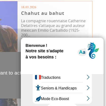
18.03.2026
Chahut au bahut
La compagnie rouennaise Catherine
Delattres s’attaque au grand auteur
mexicain Emilio Carballido (1925-
200...
Comédie de Picardie
JDA
Théâtre
ant to activate
11.02.2026
La déesse aux deux
visages
Dans Niquer la fatalité, Estelle Meyer
joue, danse et chante son histoire,