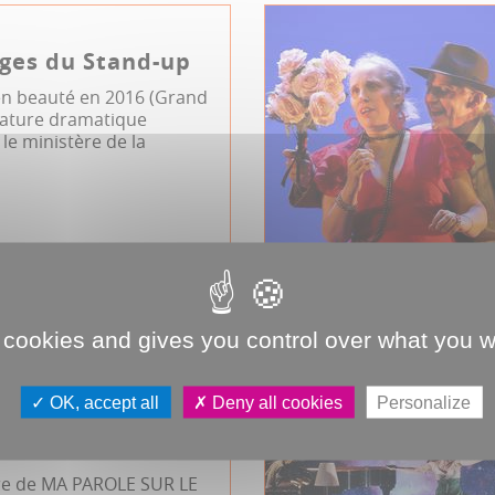
ges du Stand-up
 en beauté en 2016 (Grand
érature dramatique
le ministère de la
rimoine
JDA
Safran
 cookies and gives you control over what you w
E SUR LE FIL :
OK, accept all
Deny all cookies
Personalize
TS DE CARINE
ET YOLANDE F.
re de MA PAROLE SUR LE