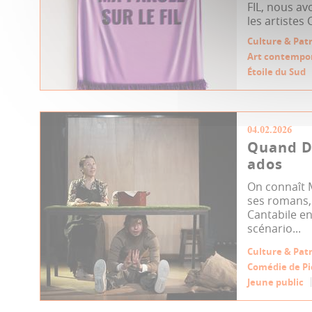
FIL, nous avo
les artistes
Culture & Pat
Art contempo
Étoile du Sud
04.02.2026
Quand D
ados
On connaît
ses romans,
Cantabile en
scénario...
Culture & Pat
Comédie de Pi
Jeune public