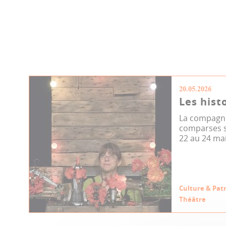
20.05.2026
Les hist
La compagnie
comparses s’
22 au 24 mai.
Culture & Pat
Théâtre