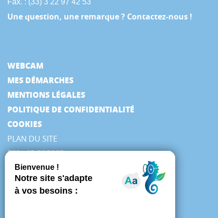
Fax. : (33) 3 22 97 42 53
Une question, une remarque ? Contactez-nous !
WEBCAM
MES DÉMARCHES
MENTIONS LÉGALES
POLITIQUE DE CONFIDENTIALITÉ
COOKIES
PLAN DU SITE
ESPACE PRESSE