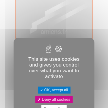
08.10.2024
Travaux de modernisation des
This site uses cookies
lanternes d'éclairage public - ZAC
and gives you control
Paul...
over what you want to
Mercredi 9 octobre débuteront des
activate
travaux de modernisation des
lanternes d'éclairage public pour
une&n...
OK, accept all
Travaux
Communiqué
Éclairage public
Deny all cookies