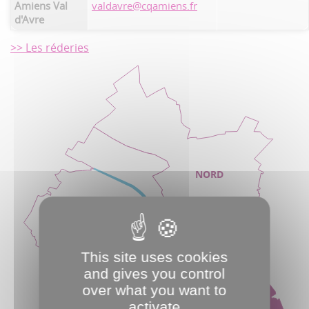
Amiens Val
valdavre@cqamiens.fr
d'Avre
>> Les réderies
NORD
OUEST
CENTRE
This site uses cookies
and gives you control
over what you want to
SUD
EST
activate