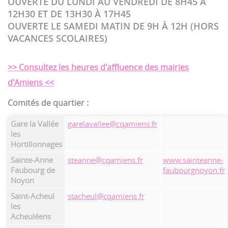
OUVERTE DU LUNDI AU VENDREDI DE 8H45 À
12H30 ET DE 13H30 À 17H45
OUVERTE LE SAMEDI MATIN DE 9H À 12H (HORS
VACANCES SCOLAIRES)
>> Consultez les heures d'affluence des mairies
d'Amiens <<
Comités de quartier :
Gare la Vallée
garelavallee@cqamiens.fr
les
Hortillonnages
Sainte-Anne
steanne@cqamiens.fr
www.sainteanne-
Faubourg de
faubourgnoyon.fr
Noyon
Saint-Acheul
stacheul@cqamiens.fr
les
Acheuléens