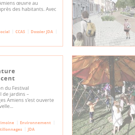
d’Amiens œuvre au
uprès des habitants. Avec
Social
CCAS
Dossier JDA
ature
acent
on du Festival
l de jardins –
ges Amiens s’est ouverte
elle...
rimoine
Environnement
tillonnages
JDA