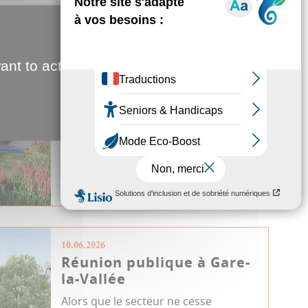
24.06.2026
Un parc pour connecter
ant to activate
ville et nature
La création des Berges de la Somme,
5 hectares entre la passerelle
L’Hortillonne et l’entreprise
Sergeant,...
Urbanisme & Logement
Aménagement
JDA
10.06.2026
Réunion publique à Gare-
la-Vallée
Alors que le secteur ne cesse