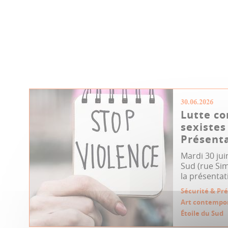
30.06.2026
Lutte co
sexistes
Présenta
Mardi 30 jui
Sud (rue Sim
la présentat
Sécurité & Pr
Art contempo
Étoile du Sud