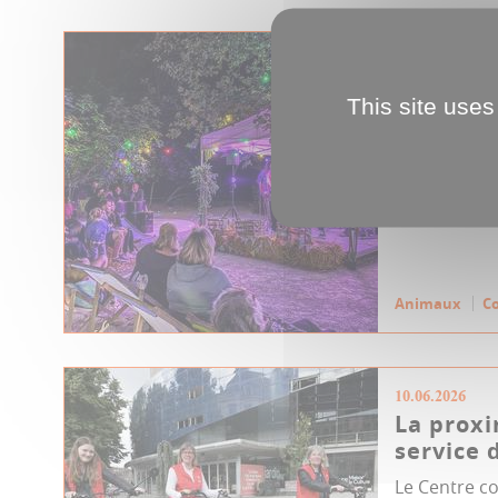
24.06.2026
Un tour 
This site uses
dodo
Quoi de mieu
animaux pou
Une veillée a
Animaux
C
10.06.2026
La proxi
service d
Le Centre c