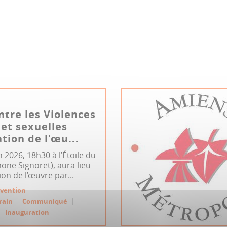
ntre les Violences
 et sexuelles
tion de l'œu...
n 2026, 18h30 à l’Étoile du
one Signoret), aura lieu
ion de l’œuvre par...
évention
rain
Communiqué
Inauguration