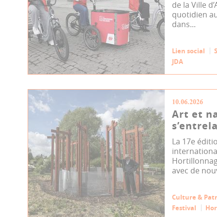
de la Ville 
quotidien a
dans...
Lien social
JDA
10.06.2026
Art et n
s’entrel
La 17e éditi
internationa
Hortillonna
avec de nouv
Culture & Pat
Festival
Hor