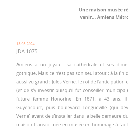
Une maison musée ré
venir... Amiens Métr
13.03.2024
JDA 1075
A
miens a un joyau : sa cathédrale et ses dimens
gothique. Mais ce n’est pas son seul atout : à la fin d
aussi vu grand : Jules Verne, le roi de l’anticipation 
(et de s’y investir puisqu’il fut conseiller municipal),
future femme Honorine. En 1871, à 43 ans, i
Guyencourt, puis boulevard Longueville (qui dev
Verne) avant de s’installer dans la belle demeure d
maison transformée en musée en hommage à l’au