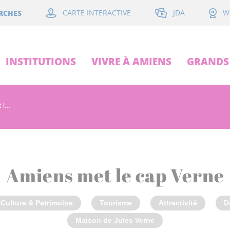
JDA
RCHES
CARTE INTERACTIVE
W
INSTITUTIONS
VIVRE À AMIENS
GRANDS 
l...
Amiens met le cap Verne
Culture & Patrimoine
Tourisme
Attractivité
D
Maison de Jules Verne