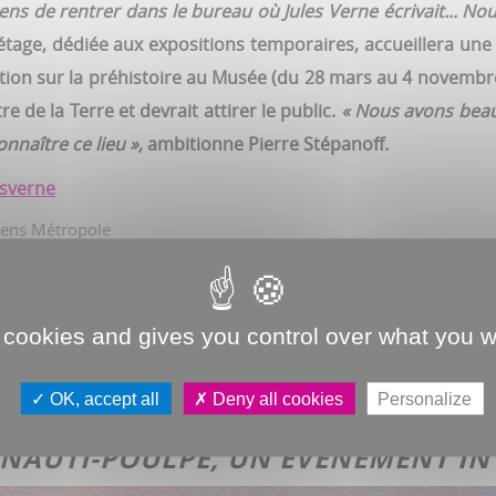
gens de rentrer dans le bureau où Jules Verne écrivait... 
l’étage, dédiée aux expositions temporaires, accueillera u
osition sur la préhistoire au Musée (du 28 mars au 4 novembr
e de la Terre et devrait attirer le public.
« Nous avons beau
nnaître ce lieu »,
ambitionne Pierre Stépanoff.
esverne
69 000
 cookies and gives you control over what you w
nnes ont visité la Maison de Jules Verne en 2023 (43 000 en
OK, accept all
Deny all cookies
Personalize
U NAUTI-POULPE, UN ÉVÉNEMENT 