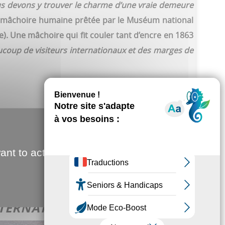
Nous devons y trouver le charme d’une vraie demeure
ne mâchoire humaine prêtée par le Muséum national
e). Une mâchoire qui fit couler tant d’encre en 1863
coup de visiteurs internationaux et des marges de
ant to activate
 2017)
INTERNATIONAL »