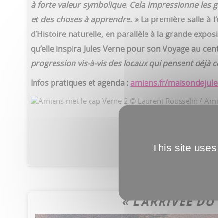
à forte valeur symbolique. Cela impressionne les 
et des choses à apprendre. »
La première salle à 
d’Histoire naturelle, en parallèle à la grande exp
qu’elle inspira Jules Verne pour son Voyage au centr
progression vis-à-vis des locaux qui pensent déjà co
Infos pratiques et agenda :
amiens.fr/maisondejul
This site uses
perso
« L’ARRIVÉE D