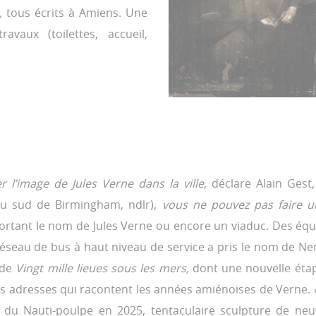
s,
tous écrits à Amiens. Une
avaux (toilettes, accueil,
pper l’image de Jules Verne dans la ville,
déclare Alain Gest
au sud de Birmingham, ndlr),
vous ne pouvez pas faire u
té portant le nom de Jules Verne ou encore un viaduc. Des é
éseau de bus à haut niveau de service a pris le nom de Nem
 de
Vingt mille lieues sous les mers,
dont une nouvelle étape
 adresses qui racontent les années amiénoises de Verne.
net du Nauti-poulpe en 2025, tentaculaire sculpture de ne