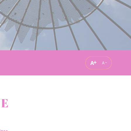
A
A
NE