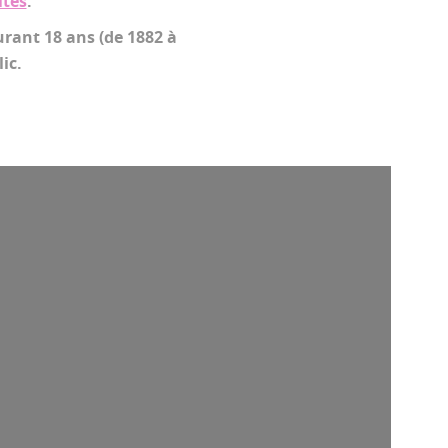
ites
.
urant 18 ans (de 1882 à
ic.