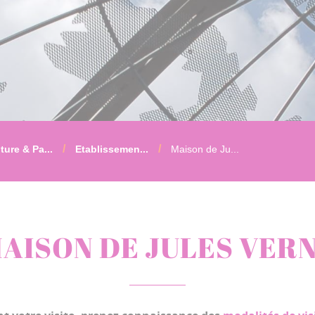
ture & Pa...
Etablissemen...
Maison de Ju...
AISON DE JULES VER