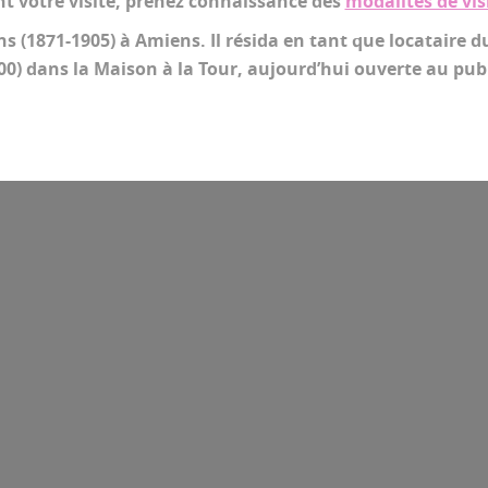
t votre visite, prenez connaissance des
modalités de vis
ns (1871-1905) à Amiens. Il résida en tant que locataire d
00) dans la Maison à la Tour, aujourd’hui ouverte au publ