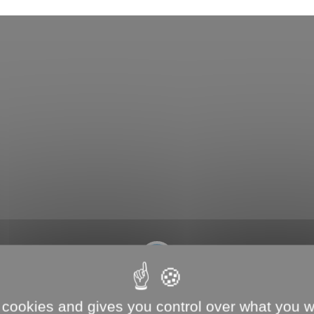
P
l
 cookies and gives you control over what you w
a