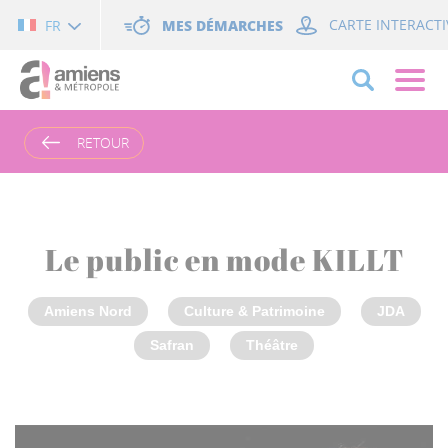
Cookies management panel
MES DÉMARCHES
CARTE INTERACTI
FR
RETOUR
Le public en mode KILLT
Amiens Nord
Culture & Patrimoine
JDA
Safran
Théâtre