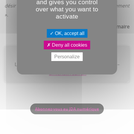
and gives you control
désir de lire, l’audace et l’importance de l’engagement
over what you want to
».
activate
Ingrid Lemaire
OK, accept all
Deny all cookies
KiLLT, Ki lira le texte ? Mauvaise Pichenette !
Personalize
Le 7 janvier à 10h, 11h, 14h et 15h – Le Safran –
amiens.fr/safran
Abonnez-vous au JDA numérique