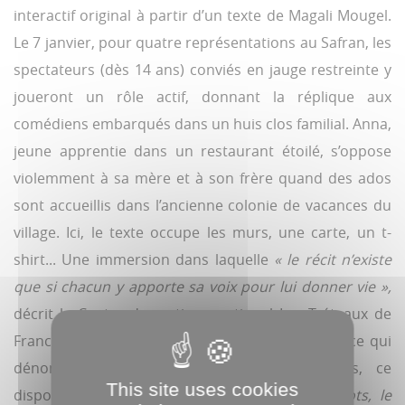
interactif original à partir d’un texte de Magali Mougel.
Le 7 janvier, pour quatre représentations au Safran, les
spectateurs (dès 14 ans) conviés en jauge restreinte y
joueront un rôle actif, donnant la réplique aux
comédiens embarqués dans un huis clos familial. Anna,
jeune apprentie dans un restaurant étoilé, s’oppose
violemment à sa mère et à son frère quand des ados
sont accueillis dans l’ancienne colonie de vacances du
village. Ici, le texte occupe les murs, une carte, un t-
shirt... Une immersion dans laquelle
« le récit n’existe
que si chacun y apporte sa voix pour lui donner vie »,
décrit le Centre dramatique national Les Tréteaux de
France que dirige Olivier Letellier. Dans une pièce qui
dénonce la banalisation des idées fascistes, ce
This site uses cookies
dispositif hybride transmet
« le plaisir des mots, le