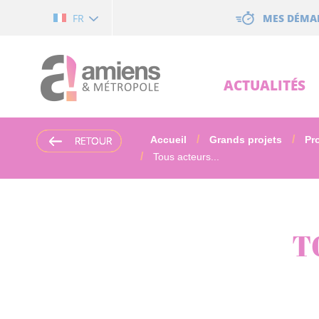
Cookies management panel
MES DÉMA
FR
ACTUALITÉS
RETOUR
RETOUR
RETOUR
RETOUR
Accueil
Grands projets
Pro
Tous acteurs...
T