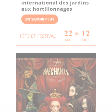
international des jardins
aux hortillonnages
EN SAVOIR PLUS
22
12
au
FÊTE ET FESTIVAL
MAI
OCT