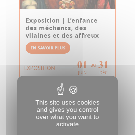
Exposition | L’enfance
des méchants, des
vilaines et des affreux
EN SAVOIR PLUS
01
31
au
EXPOSITION
JUIN
DÉC
This site uses cookies
and gives you control
over what you want to
activate