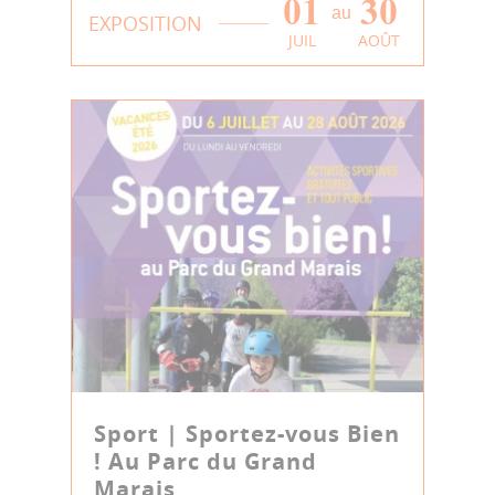
01
30
au
EXPOSITION
JUIL
AOÛT
Sport | Sportez-vous Bien
! Au Parc du Grand
Marais