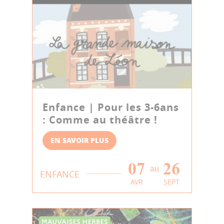
Enfance | Pour les 3-6ans
: Comme au théâtre !
EN SAVOIR PLUS
07
26
au
ENFANCE
AVR
SEPT