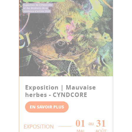
Exposition | Mauvaise
herbes - CYNDCORE
EN SAVOIR PLUS
01
31
au
EXPOSITION
MAI
AOÛT