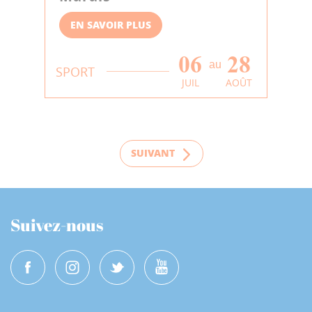
EN SAVOIR PLUS
06
28
au
SPORT
JUIL
AOÛT
SUIVANT
Suivez-nous