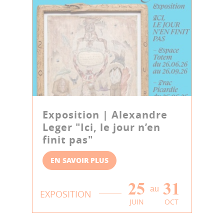
Exposition | Alexandre
Leger "Ici, le jour n’en
finit pas"
EN SAVOIR PLUS
25
31
au
EXPOSITION
JUIN
OCT