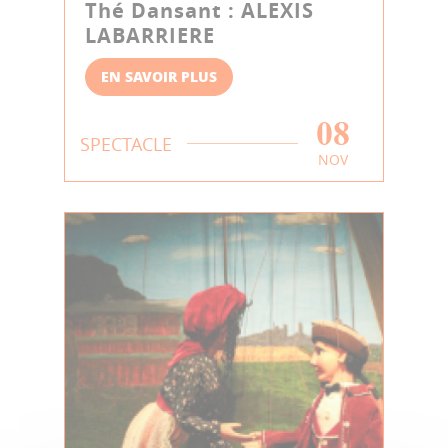
Thé Dansant : ALEXIS
LABARRIERE
EN SAVOIR PLUS
08
SPECTACLE
NOV