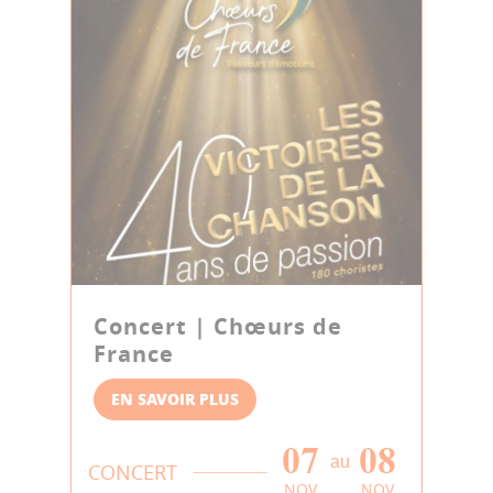
Concert | Chœurs de
France
EN SAVOIR PLUS
07
08
au
CONCERT
NOV
NOV