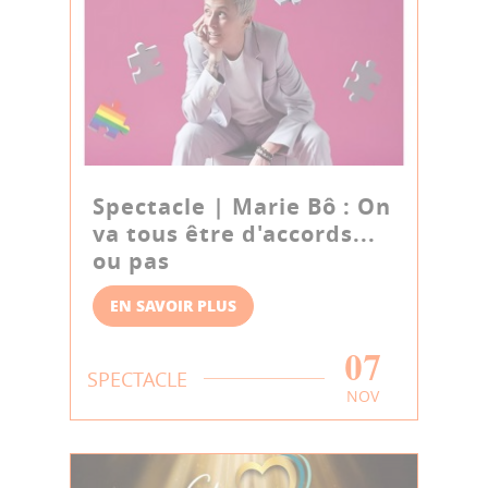
Spectacle | Marie Bô : On
va tous être d'accords...
ou pas
EN SAVOIR PLUS
07
SPECTACLE
NOV