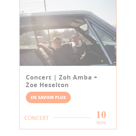
Concert | Zoh Amba +
Zoe Heselton
EN SAVOIR PLUS
10
CONCERT
NOV