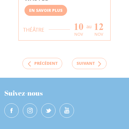
EN SAVOIR PLUS
10
12
au
THÉÂTRE
NOV
NOV
PRÉCÉDENT
SUIVANT
Suivez-nous