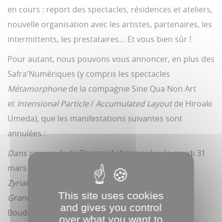
en cours : report des spectacles, résidences et ateliers,
nouvelle organisation avec les artistes, partenaires, les
intermittents, les prestataires… Et vous bien sûr !
Pour autant, nous pouvons vous annoncer, en plus des
Safra'Numériques (y compris les spectacles
Métamorphone
de la compagnie Sine Qua Non Art
et
Intensional Particle
/
Accumulated Layout
de Hiroaki
Umeda), que les manifestations suivantes sont
annulées :
Dans ce monde
de Thomas Lebrun prévu le mardi 31
mars et le mercredi 1er avril
Zyriab
de Daniel San Pedro prévu le jeudi 2 avril
This site uses cookies
Grand Frère
et
Ferveur
mis en scène par Mounya
and gives you control
Boudiaf le mardi 28 et le jeudi 30 avril
over what you want to