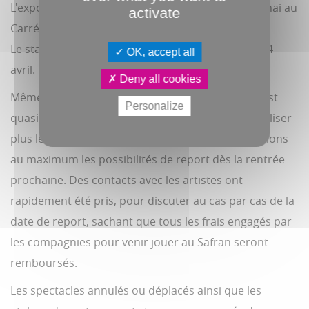
L'exposition
Re-Cloune
prévue du 31 mars au 17 mai au
activate
Carré Noir
Le stage de céramique du mardi 21 au vendredi 24
OK, accept all
avril.
Deny all cookies
Même si la programmation de la saison 2020-21 est
Personalize
quasiment bouclée, nous ne souhaitons pas pénaliser
plus les équipes artistiques et techniques et étudions
au maximum les possibilités de report dès la rentrée
prochaine. Des contacts avec les artistes ont
rapidement été pris, pour discuter au cas par cas de la
date de report, sachant que tous les frais engagés par
les compagnies pour venir jouer au Safran seront
remboursés.
Les spectacles annulés ou déplacés ainsi que les