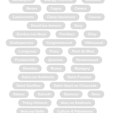
Boves
Cagny
Camon
Cardonnette
Clairy-Saulchoix
Creuse
Dreuil-les-Amiens
Dury
Estrées-sur-Noye
Ferrières
Glisy
Grattepanche
Guignemicourt
Hébecourt
Longueau
Pissy
Pont de Metz
Poulainville
Querrieu
Remiencourt
Revelles
Rivery
Rumigny
Sains-en-Amiénois
Saint-Fuscien
Saint-Sauflieu
Saint-Vaast en Chaussée
Saleux
Salouël
Saveuse
Seux
Thézy-Glimont
Vaux en Amiénois
Vers-sur-Selle
Culture & Patrimoine