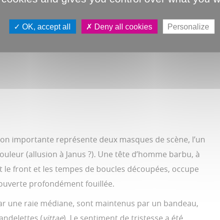
OK, accept all
Deny all cookies
Personalize
tion importante représente deux masques de scène, l’un
uleur (allusion à Janus ?). Une tête d’homme barbu, à
 le front et les tempes de boucles découpées, occupe
 ouverte profondément fouillée.
 par une raie médiane, sont maintenus par un bandeau,
andelettes (
vittae
). Le sentiment de tristesse a été