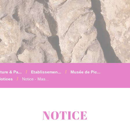
ture & Pa...
Etablissemen...
Musée de Pic...
otices
Notice - Mas...
NOTICE