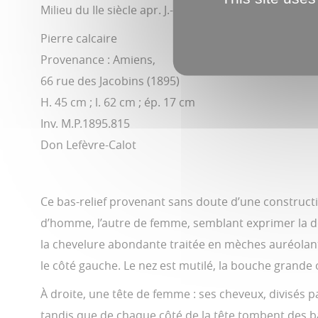
Milieu du IIe siècle apr. J.-C.
Pierre calcaire
Provenance : Amiens,
66 rue des Jacobins (1895)
H. 45 cm ; l. 62 cm ; ép. 17 cm
Inv. M.P.1895.815
Don Lefèvre-Calot
Ce bas-relief provenant sans doute d’une construc
d’homme, l’autre de femme, semblant exprimer la do
la chevelure abondante traitée en mèches auréolant
le côté gauche. Le nez est mutilé, la bouche grande
À droite, une tête de femme : ses cheveux, divisés
tandis que de chaque côté de la tête tombent des b