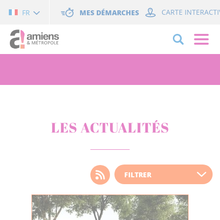
Cookies management panel
MES DÉMARCHES
CARTE INTERACTI
FR
LES ACTUALITÉS
Choisissez votre filtre
d'actualité