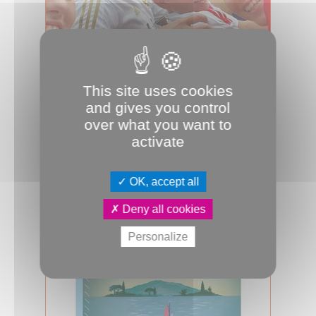
08.07.2026
Fernando Casartelli : « On était tous
This site uses cookies
Diego Maradona »
and gives you control
L’ancien défenseur argentin d’Amiens
over what you want to
(2004-2007) avait 10 ans en 1986
activate
quand le « Pibe de oro » emmenait
l’A...
Sport
ASC
Football
JDA
OK, accept all
Deny all cookies
Personalize