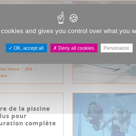
 mers, à bord du
s
 cookies and gives you control over what you w
n famille en compagnie
e Nemo, d’Aronnax et de
 son des créations po...
OK, accept all
Deny all cookies
Personalize
rimoine
ules Verne
JDA
emo
e de la piscine
lus pour
uration complète