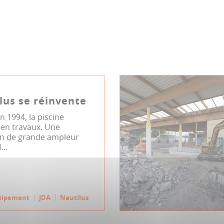
lus se réinvente
n 1994, la piscine
 en travaux. Une
ion de grande ampleur
...
uipement
JDA
Nautilus