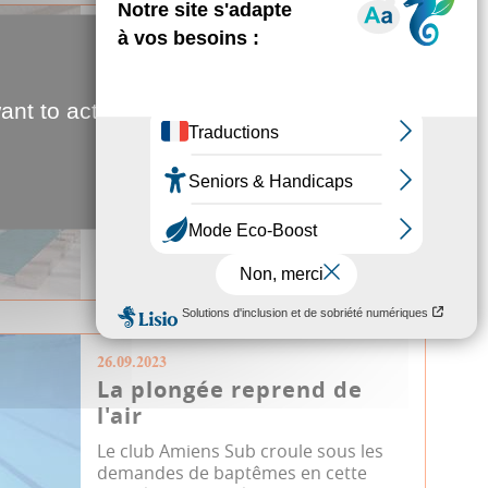
27.11.2024
Le Nautilus entre en cure
de jouvence
ant to activate
La piscine du Nautilus ferme le 30
novembre pour dix-huit mois de
travaux de modernisation et de
remise à...
Travaux
Équipement
JDA
Nautilus
Piscine
26.09.2023
La plongée reprend de
l'air
Le club Amiens Sub croule sous les
demandes de baptêmes en cette