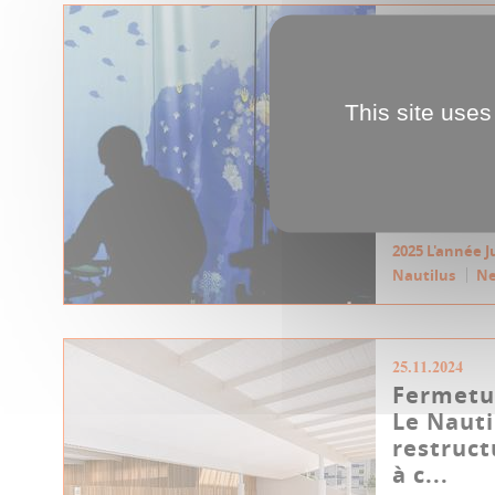
08.10.2025
Sous les
Nautilu
This site uses
Embarquez e
du capitain
Ned Land, au
Culture & Pat
2025 L'année J
Nautilus
N
25.11.2024
Fermetur
Le Nauti
restruct
à c...