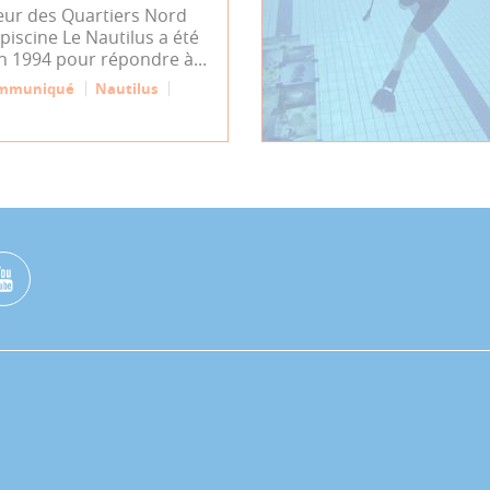
œur des Quartiers Nord
 piscine Le Nautilus a été
n 1994 pour répondre à...
mmuniqué
Nautilus