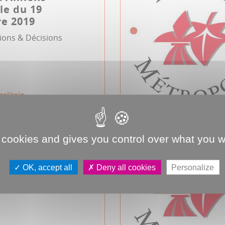
le du 19
e 2019
tions & Décisions
politain
 cookies and gives you control over what you w
d'Amiens
e du 24 octobre
OK, accept all
Deny all cookies
Personalize
tions & Décisions