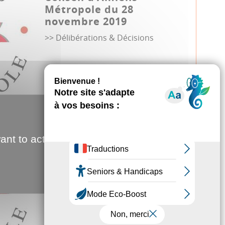
Métropole du 28
novembre 2019
>> Délibérations & Décisions
Conseil métropolitain
19.09.2019
ant to activate
Conseil d'Amiens
Métropole du 19
septembre 2019
>> Délibérations & Décisions