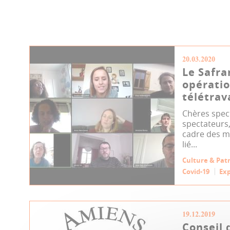
20.03.2020
Le Safra
opératio
télétrav
Chères spect
spectateurs,
cadre des m
lié...
Culture & Pat
Covid-19
Exp
19.12.2019
Conseil 