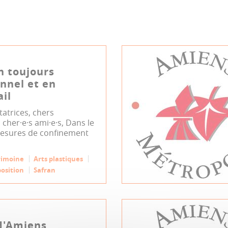
n toujours
nnel et en
ail
atrices, chers
 cher·e·s ami·e·s, Dans le
esures de confinement
rimoine
Arts plastiques
osition
Safran
d'Amiens