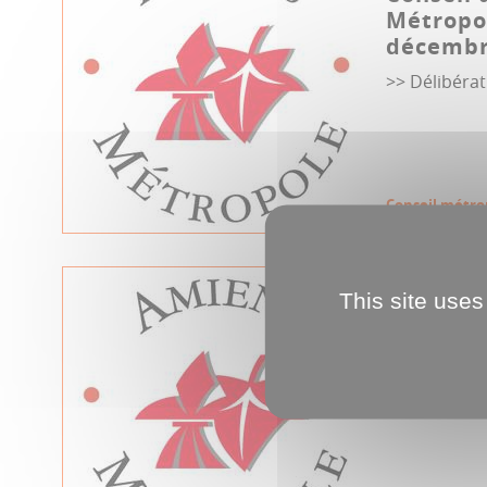
Métropo
décembr
>> Délibéra
Conseil métro
24.10.2019
This site uses
Conseil 
Métropol
2019
>> Délibéra