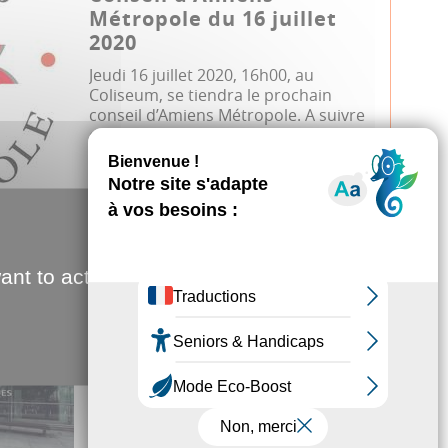
Métropole du 16 juillet
2020
Jeudi 16 juillet 2020, 16h00, au
Coliseum, se tiendra le prochain
conseil d’Amiens Métropole. A suivre
en d...
Conseil métropolitain
18.06.2020
ant to activate
Quelles nouvelles du
Safran ?
Madame, Monsieur, Cher.e.s
ami.e.s,Quelles nouvelles du Safran ?
Malgré les portes fermées, nous
poursuivon...