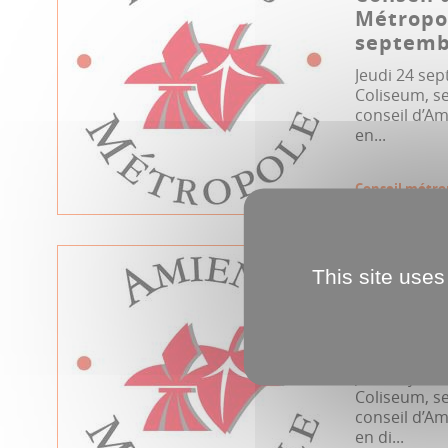
Métropo
septemb
Jeudi 24 se
Coliseum, se
conseil d’Am
en...
Conseil métro
09.07.2020
This site uses
Conseil 
Métropol
2020
Jeudi 9 juill
Coliseum, se
conseil d’Am
en di...