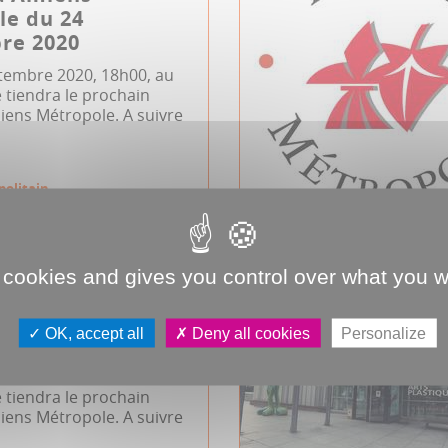
le du 24
re 2020
ptembre 2020, 18h00, au
 tiendra le prochain
iens Métropole. A suivre
politain
 cookies and gives you control over what you w
d'Amiens
e du 9 juillet
OK, accept all
Deny all cookies
Personalize
et 2020, 17h00, au
 tiendra le prochain
iens Métropole. A suivre