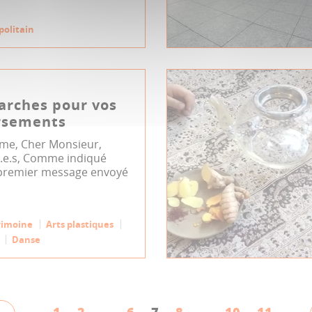
politain
arches pour vos
rsements
me, Cher Monsieur,
i.e.s, Comme indiqué
premier message envoyé
rimoine
Arts plastiques
Danse