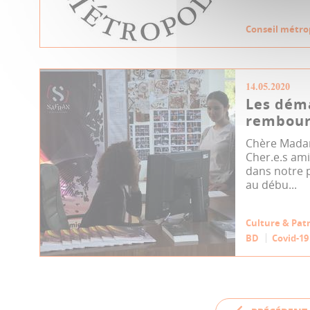
Conseil métro
14.05.2020
Les dém
rembou
Chère Mada
Cher.e.s am
dans notre 
au débu...
Culture & Pat
BD
Covid-19