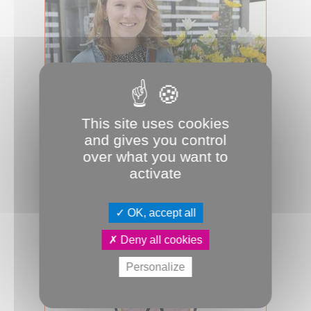
This site uses cookies
20.05.2026
and gives you control
Elle donne la vie et transmet sa
over what you want to
vocation
activate
Éloïse Lequet, 23 ans et sage-femme
au CHU d’Amiens, publie un premier
livre consacré à l’apprentissag...
OK, accept all
Santé publique
CHU
JDA
Deny all cookies
Personalize