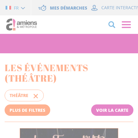
Cookies management panel
MES DÉMARCHES
CARTE INTERACTI
FR
LES ÉVÉNEMENTS
(THÉÂTRE)
THÉÂTRE
PLUS DE FILTRES
VOIR LA CARTE