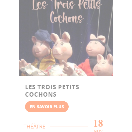
LES TROIS PETITS
COCHONS
EN SAVOIR PLUS
18
THÉÂTRE
NOV