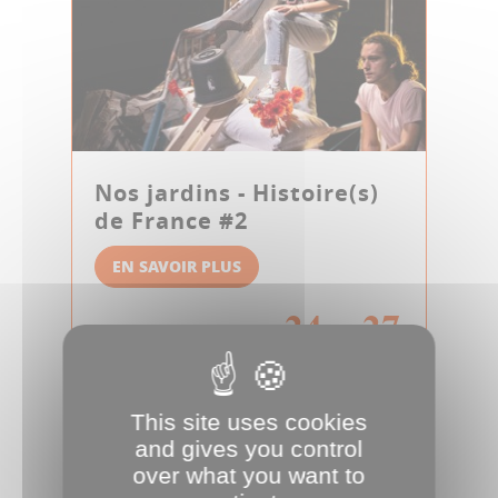
Nos jardins - Histoire(s)
de France #2
EN SAVOIR PLUS
24
27
au
THÉÂTRE
NOV
NOV
This site uses cookies
and gives you control
over what you want to