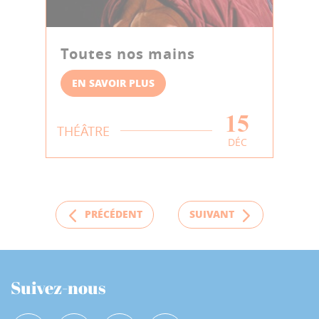
Toutes nos mains
EN SAVOIR PLUS
15
THÉÂTRE
DÉC
PRÉCÉDENT
SUIVANT
Suivez-nous