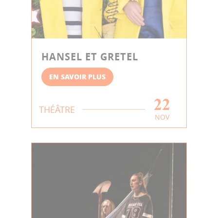
HANSEL ET GRETEL
EN SAVOIR PLUS
22
THÉÂTRE
NOV