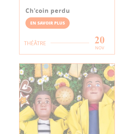
Ch'coin perdu
EN SAVOIR PLUS
20
THÉÂTRE
NOV