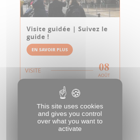
Visite guidée | Suivez le
guide !
EN SAVOIR PLUS
08
VISITE
AOÛT
This site uses cookies
and gives you control
over what you want to
activate