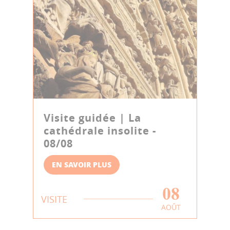
Visite guidée | La
cathédrale insolite -
08/08
EN SAVOIR PLUS
08
VISITE
AOÛT