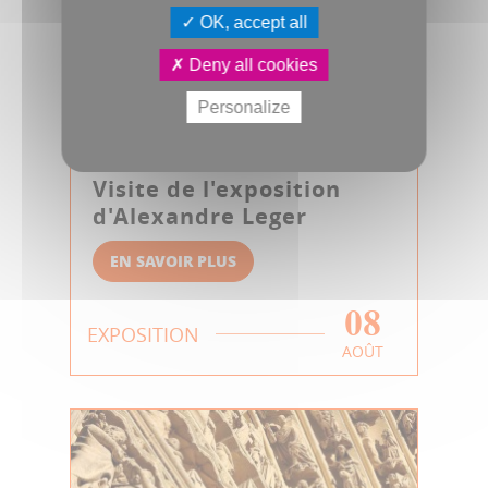
OK, accept all
Deny all cookies
Personalize
Visite de l'exposition
d'Alexandre Leger
EN SAVOIR PLUS
08
EXPOSITION
AOÛT