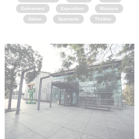
Événement
Exposition
Musique
Safran
Spectacle
Théâtre