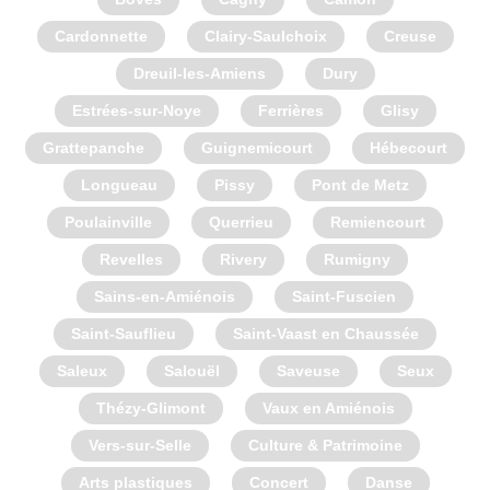
Cardonnette
Clairy-Saulchoix
Creuse
Dreuil-les-Amiens
Dury
Estrées-sur-Noye
Ferrières
Glisy
Grattepanche
Guignemicourt
Hébecourt
Longueau
Pissy
Pont de Metz
Poulainville
Querrieu
Remiencourt
Revelles
Rivery
Rumigny
Sains-en-Amiénois
Saint-Fuscien
Saint-Sauflieu
Saint-Vaast en Chaussée
Saleux
Salouël
Saveuse
Seux
Thézy-Glimont
Vaux en Amiénois
Vers-sur-Selle
Culture & Patrimoine
Arts plastiques
Concert
Danse