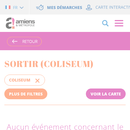
Cookies management panel
MES DÉMARCHES
CARTE INTERACTI
FR
RETOUR
RETOUR
SORTIR (COLISEUM)
COLISEUM
PLUS DE FILTRES
VOIR LA CARTE
Aucun événement concernant le