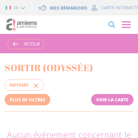
Cookies management panel
MES DÉMARCHES
CARTE INTERACTI
FR
RETOUR
RETOUR
SORTIR (ODYSSÉE)
ODYSSÉE
PLUS DE FILTRES
VOIR LA CARTE
Aucun événement concernant le