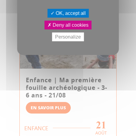
OK, accept all
Deny all cookies
Personalize
Enfance | Ma première
fouille archéologique - 3-
6 ans - 21/08
EN SAVOIR PLUS
21
ENFANCE
AOÛT