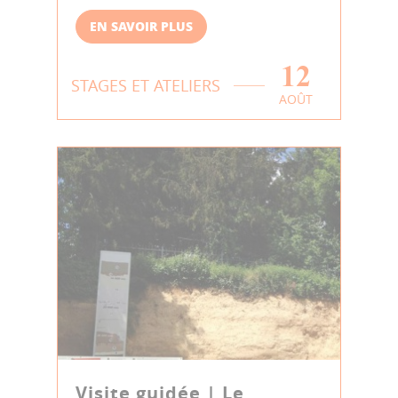
EN SAVOIR PLUS
12
STAGES ET ATELIERS
AOÛT
Visite guidée | Le