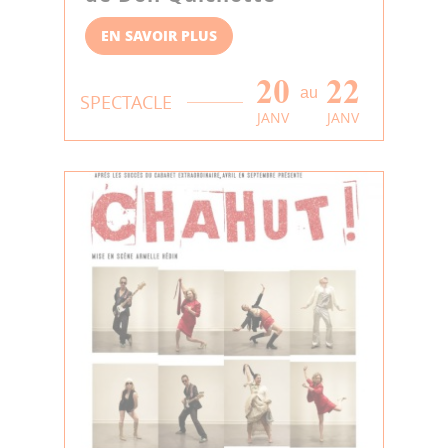
EN SAVOIR PLUS
20
22
au
SPECTACLE
JANV
JANV