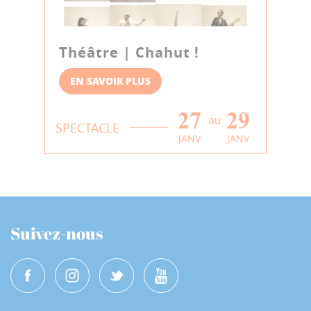
Théâtre | Chahut !
EN SAVOIR PLUS
27
29
au
SPECTACLE
JANV
JANV
Suivez-nous