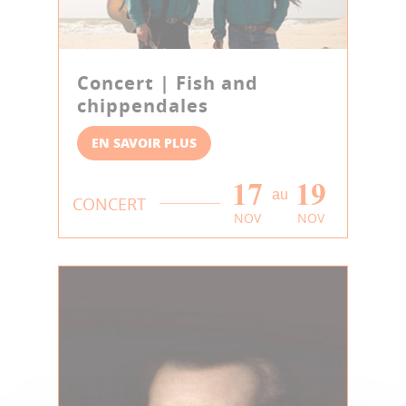
Concert | Fish and
chippendales
EN SAVOIR PLUS
17
19
au
CONCERT
NOV
NOV