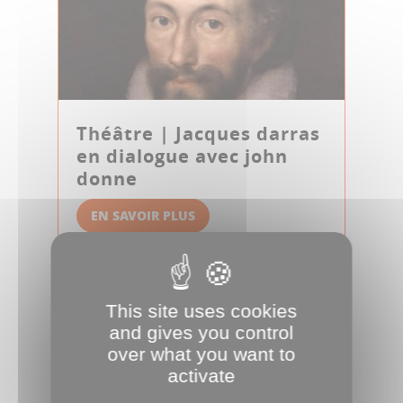
Théâtre | Jacques darras
en dialogue avec john
donne
EN SAVOIR PLUS
25
SPECTACLE
NOV
This site uses cookies
and gives you control
over what you want to
activate