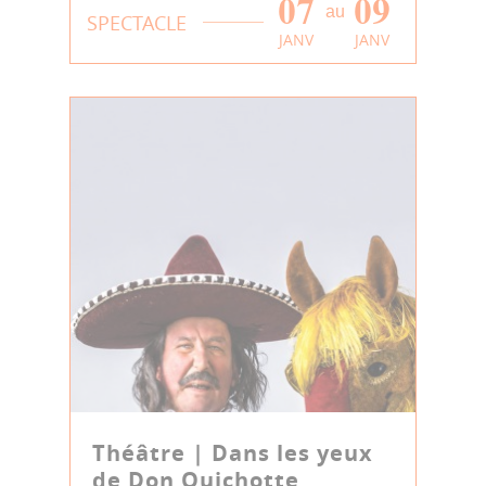
07
09
au
SPECTACLE
JANV
JANV
Théâtre | Dans les yeux
de Don Quichotte