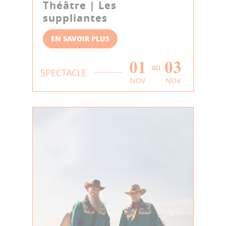
Théâtre | Les
suppliantes
EN SAVOIR PLUS
01
03
au
SPECTACLE
NOV
NOV