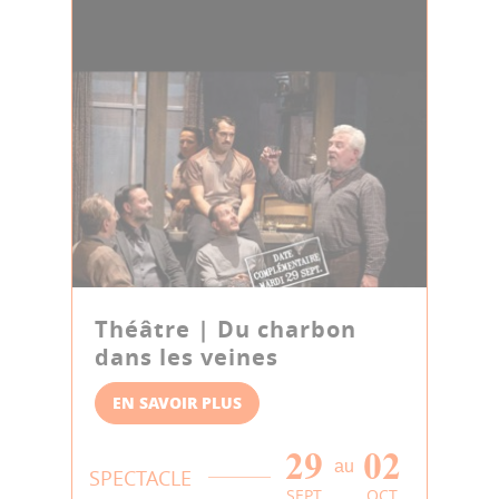
Théâtre | Du charbon
dans les veines
EN SAVOIR PLUS
29
02
au
SPECTACLE
SEPT
OCT