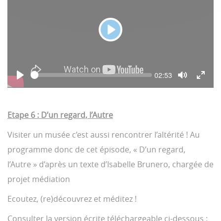
P
l
a
S
C
02:53
y
e
u
P
T
T
e
r
l
o
o
r
k
a
g
g
e
y
g
g
n
Etape 6 : D’un regard, l’Autre
l
l
t
e
e
t
i
M
F
Visiter un musée c’est aussi rencontrer l’altérité ! Au
m
u
u
e
t
l
programme donc de cet épisode, « D’un regard,
e
l
s
l’Autre » d’après un texte d’Isabelle Brunero, chargée de
c
r
projet médiation
e
e
Ecoutez, (re)découvrez et méditez !
n
Consulter la version écrite téléchargeable ci-dessous :