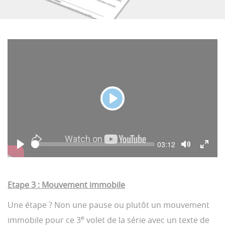
P
l
a
S
C
03:12
y
e
u
P
T
T
e
r
l
o
o
r
k
a
g
g
e
y
g
g
n
Etape 3 : Mouvement immobile
l
l
t
e
e
t
i
M
F
Une étape ? Non une pause ou plutôt un mouvement
m
u
u
e
t
l
e
immobile pour ce 3
volet de la série avec un texte de