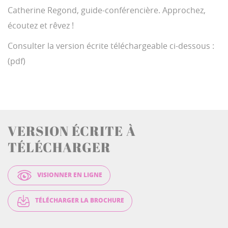
e
l
s
Catherine Regond, guide-conférencière. Approchez,
c
r
écoutez et rêvez !
e
e
Consulter la version écrite téléchargeable ci-dessous :
n
(pdf)
VERSION ÉCRITE À
TÉLÉCHARGER
VISIONNER EN LIGNE
TÉLÉCHARGER LA BROCHURE