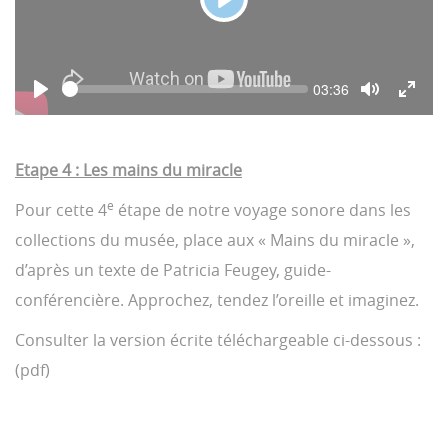
P
l
a
S
C
03:36
y
e
u
P
T
T
e
r
l
o
o
r
k
a
g
g
e
y
g
g
n
Etape 4 : Les mains du miracle
l
l
t
e
e
t
i
M
F
e
Pour cette 4
étape de notre voyage sonore dans les
m
u
u
e
t
l
collections du musée, place aux « Mains du miracle »,
e
l
s
d’après un texte de Patricia Feugey, guide-
c
r
conférencière. Approchez, tendez l’oreille et imaginez.
e
e
Consulter la version écrite téléchargeable ci-dessous :
n
(pdf)