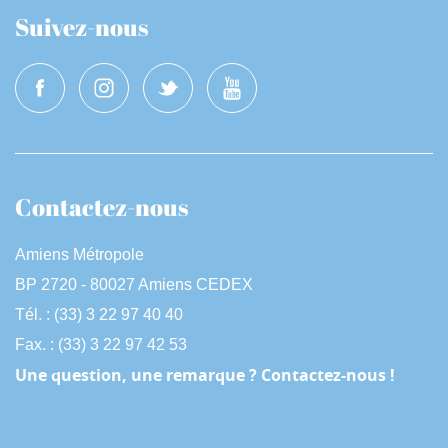
e
e
t
i
M
F
Suivez-nous
m
u
u
e
t
l
e
l
s
c
r
e
e
n
Contactez-nous
Amiens Métropole
BP 2720 - 80027 Amiens CEDEX
Tél. : (33) 3 22 97 40 40
Fax. : (33) 3 22 97 42 53
Une question, une remarque ? Contactez-nous !