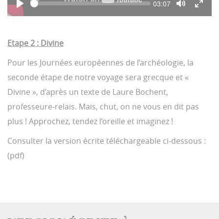
S
C
03:07
y
e
u
P
T
T
e
r
l
o
o
r
k
a
g
g
e
y
g
g
n
Etape 2 : Divine
l
l
t
e
e
t
i
M
F
Pour les Journées européennes de l’archéologie, la
m
u
u
e
t
l
seconde étape de notre voyage sera grecque et «
e
l
s
Divine », d’après un texte de Laure Bochent,
c
r
professeure-relais. Mais, chut, on ne vous en dit pas
e
plus ! Approchez, tendez l’oreille et imaginez !
e
n
Consulter la version écrite téléchargeable ci-dessous :
(pdf)