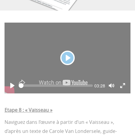
P
l
a
S
C
03:28
y
e
u
P
T
T
e
r
l
o
o
r
k
a
g
g
e
y
g
g
n
Etape 8 : « Vaisseau »
l
l
t
e
e
t
i
M
F
Naviguez dans l’œuvre à partir d’un « Vaisseau »,
m
u
u
e
t
l
d’après un texte de Carole Van Londersele, guide-
e
l