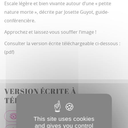
i
M
F
Escale légère et bien vivante autour d’une « petite
m
u
u
e
t
l
nature morte », décrite par Josette Guyot, guide-
e
l
s
conférencière.
c
r
Approchez et laissez-vous souffler l’image !
e
e
n
Consulter la version écrite téléchargeable ci-dessous :
(pdf)
VERSION ÉCRITE À
TÉLÉCHARGER
VISIONNER EN LIGNE
This site uses cookies
and gives you control