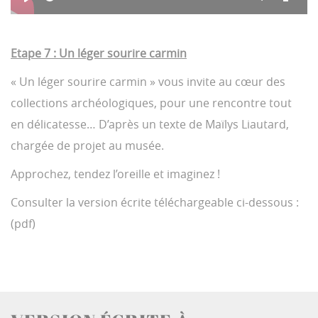
e
u
P
T
T
e
r
l
o
o
r
k
a
g
g
e
y
g
g
n
Etape 7 : Un léger sourire carmin
l
l
t
e
e
t
i
M
F
« Un léger sourire carmin » vous invite au cœur des
m
u
u
e
t
l
collections archéologiques, pour une rencontre tout
e
l
s
en délicatesse… D’après un texte de Maïlys Liautard,
c
r
chargée de projet au musée.
e
e
Approchez, tendez l’oreille et imaginez !
n
Consulter la version écrite téléchargeable ci-dessous :
(pdf)