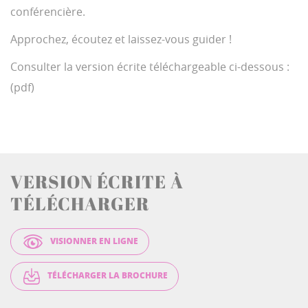
s
conférencière.
c
r
Approchez, écoutez et laissez-vous guider !
e
e
n
Consulter la version écrite téléchargeable ci-dessous :
(pdf)
VERSION ÉCRITE À
TÉLÉCHARGER
VISIONNER EN LIGNE
TÉLÉCHARGER LA BROCHURE