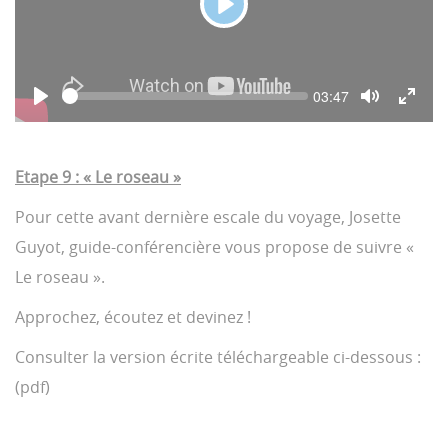
P
l
a
S
C
03:47
y
e
u
P
T
T
e
r
l
o
o
r
k
a
g
g
e
y
g
g
n
Etape 9 : « Le roseau »
l
l
t
e
e
t
i
M
F
Pour cette avant dernière escale du voyage, Josette
m
u
u
e
t
l
Guyot, guide-conférencière vous propose de suivre «
e
l
s
Le roseau ».
c
r
Approchez, écoutez et devinez !
e
e
n
Consulter la version écrite téléchargeable ci-dessous :
(pdf)