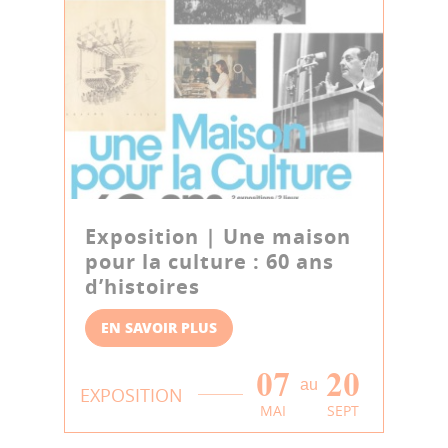
Exposition | Une maison
pour la culture : 60 ans
d’histoires
EN SAVOIR PLUS
07
20
au
EXPOSITION
MAI
SEPT