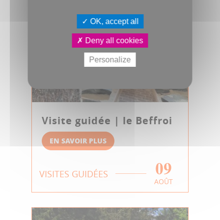
OK, accept all
Deny all cookies
Personalize
Visite guidée | le Beffroi
EN SAVOIR PLUS
09
VISITES GUIDÉES
AOÛT