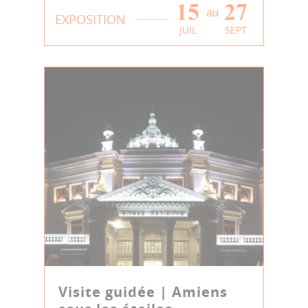
15
27
au
EXPOSITION
JUIL
SEPT
Visite guidée | Amiens