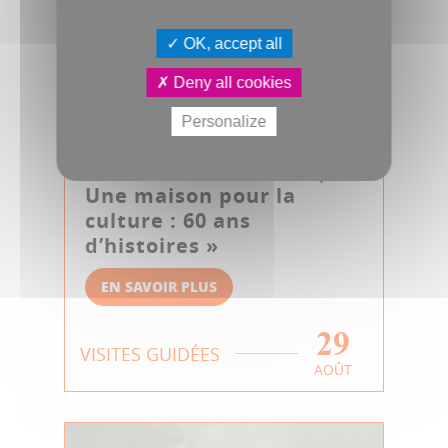
OK, accept all
Deny all cookies
Personalize
Visite guidée du CIAP à la
Maison de la Culture | «
Une maison pour la
culture : 60 ans
d’histoires »
EN SAVOIR PLUS
29
VISITES GUIDÉES
AOÛT