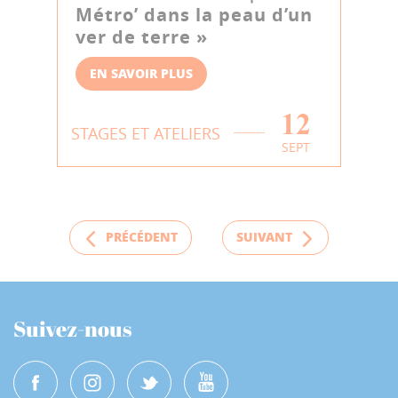
Métro’ dans la peau d’un
ver de terre »
EN SAVOIR PLUS
12
STAGES ET ATELIERS
SEPT
PRÉCÉDENT
SUIVANT
Suivez-nous