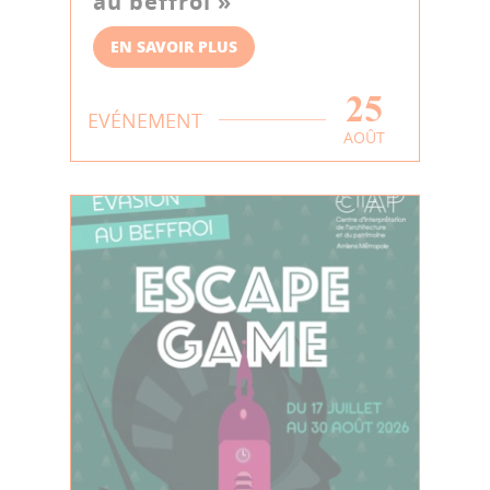
au beffroi »
EN SAVOIR PLUS
25
EVÉNEMENT
AOÛT