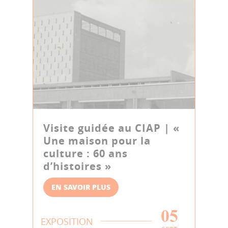
Visite guidée au CIAP | «
Une maison pour la
culture : 60 ans
d’histoires »
EN SAVOIR PLUS
05
EXPOSITION