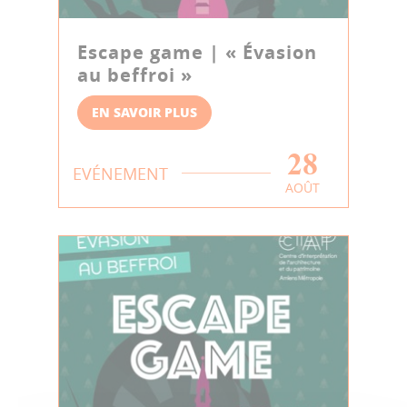
Escape game | « Évasion
au beffroi »
EN SAVOIR PLUS
28
EVÉNEMENT
AOÛT