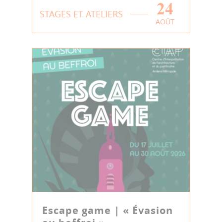
24
STAGES ET ATELIERS
AOÛT
Escape game | « Évasion