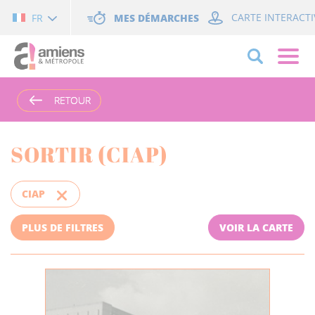
Cookies management panel
MES DÉMARCHES
CARTE INTERACTI
FR
RETOUR
RETOUR
SORTIR (CIAP)
CIAP
PLUS DE FILTRES
VOIR LA CARTE