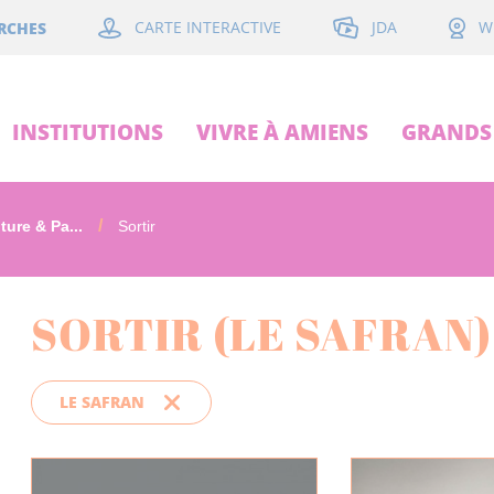
JDA
RCHES
CARTE INTERACTIVE
W
INSTITUTIONS
VIVRE À AMIENS
GRANDS 
ture & Pa...
Sortir
SORTIR (LE SAFRAN)
LE SAFRAN