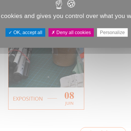
 cookies and gives you control over what you w
OK, accept all
Deny all cookies
Personalize
08
Exposition |
EXPOSITION
JUIN
Passeurs d'Arts
EN SAVOIR PLUS