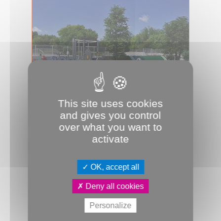
This site uses cookies
03.02.2026
and gives you control
Point presse réhabilitation terrains
over what you want to
de sport du parc Saint-Pierre
activate
Lundi 9 février démarreront des
travaux de réhabilitation des terrains
de sport situés en plein cœur du par...
OK, accept all
Sport
Travaux
Communiqué
Deny all cookies
Parc Saint Pierre
Personalize