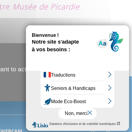
ltre
Musée de Picardie
3
4
SUIVANT
ant to activate
WEBCAM