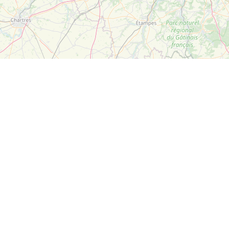
Leaflet
| ©
OpenStreetMap
Suivez-nous