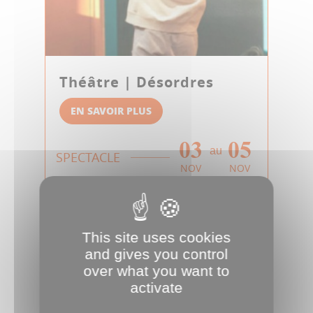
Théâtre | Désordres
EN SAVOIR PLUS
03
05
au
SPECTACLE
NOV
NOV
This site uses cookies
and gives you control
over what you want to
activate