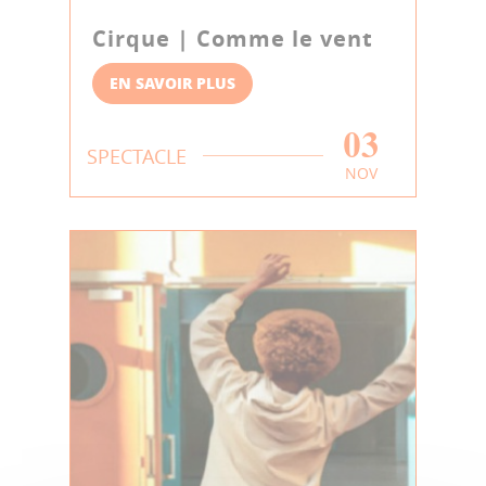
Cirque | Comme le vent
EN SAVOIR PLUS
03
SPECTACLE
NOV