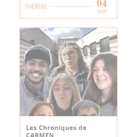
04
THÉÂTRE
NOV
Les Chroniques de
CARMEN