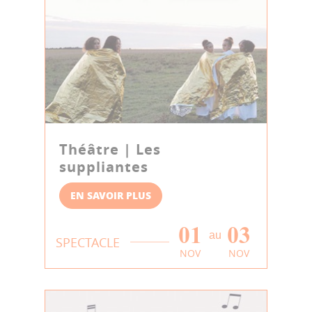
Théâtre | Les
suppliantes
EN SAVOIR PLUS
01
03
au
SPECTACLE
NOV
NOV