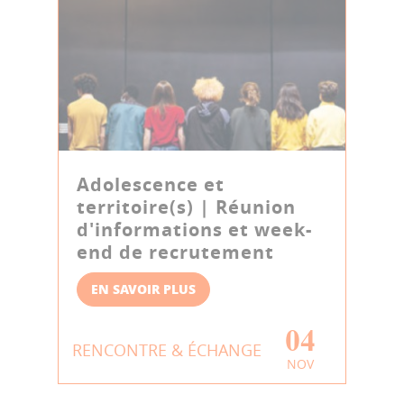
Adolescence et
territoire(s) | Réunion
d'informations et week-
end de recrutement
EN SAVOIR PLUS
04
RENCONTRE & ÉCHANGE
NOV